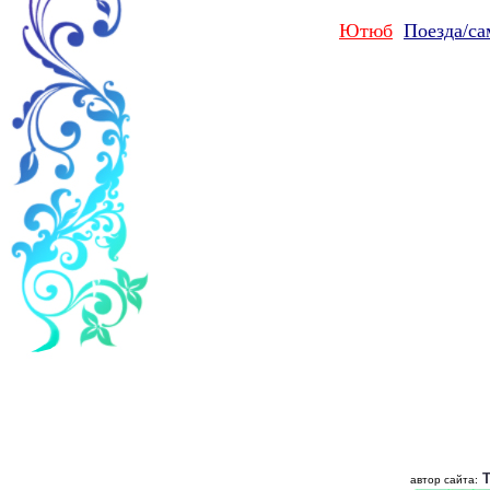
Ютюб
Поезда/с
автор сайта
: