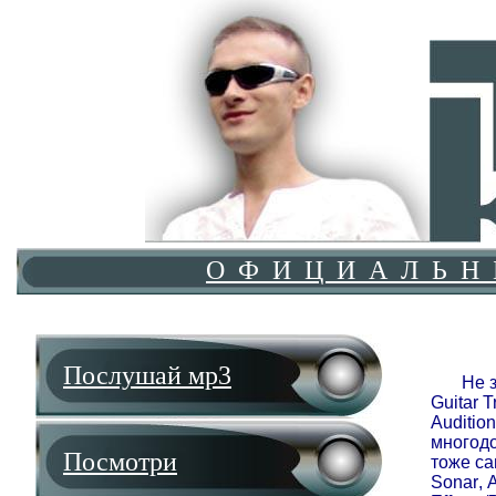
О Ф И Ц И А Л Ь Н
С
Послушай мр3
Не знаю
Guitar
T
Audition
многодо
Посмотри
тоже са
Sonar
,