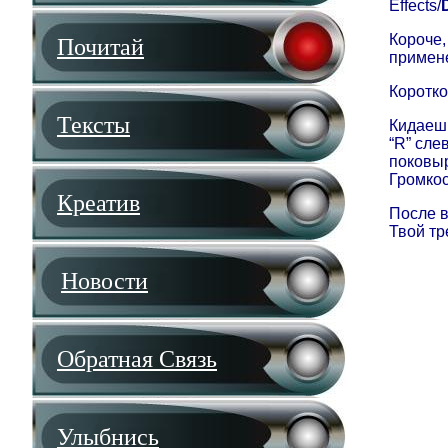
Effects
/
Короче,
Почитай
примене
Коротко
Тексты
Кидаешь
“
R
” сле
поковыр
Громкос
Креатив
После в
Твой тр
Новости
Обратная Связь
Улыбнись