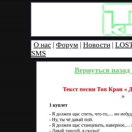
О нас
|
Форум
|
Новости
|
LOS
SMS
Вернуться назад 
Текст песни Топ Кран «
»
1 куплет
- Я должен щас спеть, что-то,… но неб
- Ну, ты чё давай пой.
- Я должен щас станцевать, наверное,…
- Давай танцуй, я сказал!