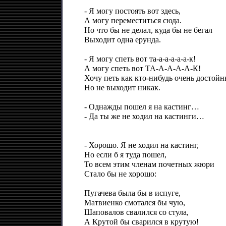
- Я могу постоять вот здесь,
А могу переместиться сюда.
Но что бы не делал, куда бы не бегал
Выходит одна ерунда.
- Я могу спеть вот та-а-а-а-а-а-к!
А могу спеть вот ТА-А-А-А-А-К!
Хочу петь как кто-нибудь очень достойн
Но не выходит никак.
- Однажды пошел я на кастинг…
- Да ты же не ходил на кастинги…
- Хорошо. Я не ходил на кастинг,
Но если б я туда пошел,
То всем этим членам почетных жюри
Стало бы не хорошо:
Пугачева была бы в испуге,
Матвиенко смотался бы чую,
Шаповалов свалился со стула,
А Крутой бы сварился в крутую!